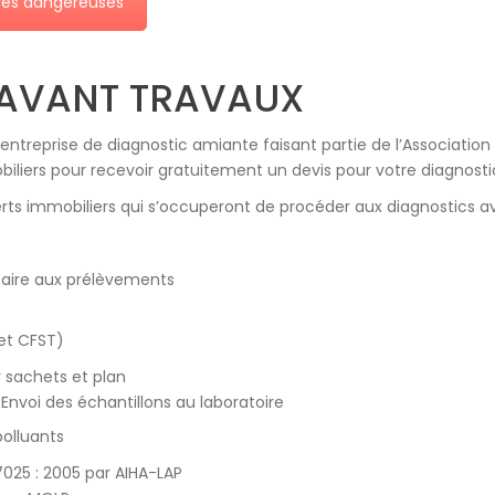
ères dangereuses
 AVANT TRAVAUX
ntreprise de diagnostic amiante faisant partie de l’Association
iliers pour recevoir gratuitement un devis pour votre diagnosti
erts immobiliers qui s’occuperont de procéder aux diagnostics av
saire aux prélèvements
 et CFST)
 sachets et plan
Envoi des échantillons au laboratoire
polluants
7025 : 2005 par AIHA-LAP