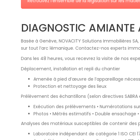
Retrouvez l'ensemble de la légisaltion sur les mati
DIAGNOSTIC AMIANTE
Basée à Genève, NOVACITY Solutions Immobilières SA, e
sur tout l’arc lémanique. Contactez-nos experts immob
Dans les 48 heures, vous recevrez la visite de nos exp
Déplacement, installation et repli du chantier
Amenée à pied d’œuvre de l’appareillage néces
Protection et nettoyage des lieux
Prélèvement des échantillons (selon directives SABRA
Exécution des prélèvements • Numérotations sur
Photos • Métrés estimatifs • Double ensachage • 
Analyses des matériaux susceptibles de contenir des 
Laboratoire indépendant de catégorie 1 ISO CEI 1