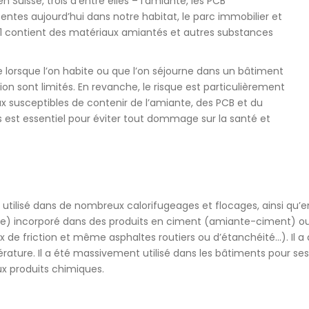
 Suisse, trois d’entre elles – l’amiante, les PCB
ntes aujourd’hui dans notre habitat, le parc immobilier et
DIAGNOSTIC POLLUTION
91 contient des matériaux amiantés et autres substances
DES SOLS (SELON L’OLED ET
L’OSOL)
DIAGNOSTIC POLLUTION
re lorsque l’on habite ou que l’on séjourne dans un bâtiment
DES SOLS (SELON L’OSITES)
on sont limités. En revanche, le risque est particulièrement
ux susceptibles de contenir de l’amiante, des PCB et du
SUIVI ENVIRONNEMENTAL
s est essentiel pour éviter tout dommage sur la santé et
DE RÉALISATION (SER)
é utilisé dans de nombreux calorifugeages et flocages, ainsi qu’en
le) incorporé dans des produits en ciment (amiante-ciment) ou da
de friction et même asphaltes routiers ou d’étanchéité…). Il a au
ature. Il a été massivement utilisé dans les bâtiments pour ses pro
ux produits chimiques.