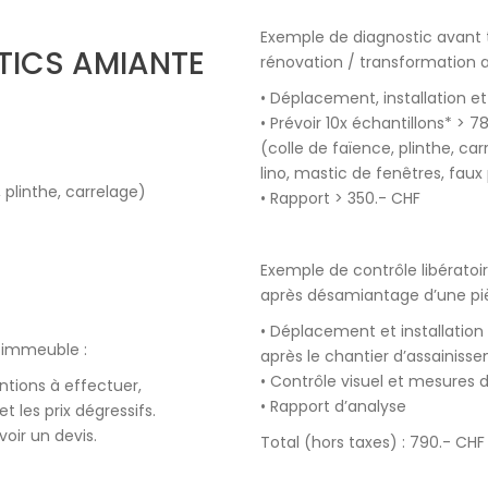
Exemple de diagnostic avant 
TICS AMIANTE
rénovation / transformation 
• Déplacement, installation et
• Prévoir 10x échantillons* > 7
(colle de faïence, plinthe, ca
lino, mastic de fenêtres, faux
, plinthe, carrelage)
• Rapport > 350.- CHF
Exemple de contrôle libératoi
après désamiantage d’une pi
• Déplacement et installatio
, immeuble :
après le chantier d’assainiss
• Contrôle visuel et mesures d
ntions à effectuer,
• Rapport d’analyse
t les prix dégressifs.
oir un devis.
Total (hors taxes) : 790.- CHF